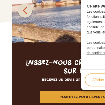
Ce site we
Les cookies 
fonctionnali
également de
sociaux, de 
que vous leu
Les cookies
personnalise
de confident
Laissez-nous créer v
sur mesur
Afficher 
RECEVEZ UN DEVIS GRATUIT, SANS
PLANIFIEZ VOTRE AVENT