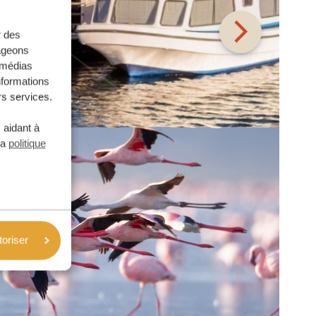
r des
tageons
e médias
nformations
rs services.
 aidant à
la
politique
toriser