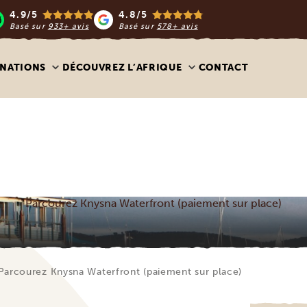
4.9/5
4.8/5
Basé sur
933+ avis
Basé sur
578+ avis
INATIONS
DÉCOUVREZ L’AFRIQUE
CONTACT
Parcourez Knysna Waterfront (paiement sur place)
Parcourez Knysna Waterfront (paiement sur place)