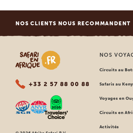
Footer
NOS CLIENTS NOUS RECOMMANDENT
Safari en Afrique
NOS VOYA
Circuits au Bo
+33 2 57 88 00 88
Safaris au Ken
Voyages en Ou
Circuits en Afr
Activités