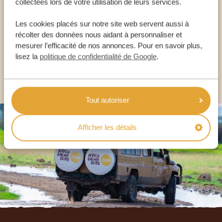
collectées lors de votre utilisation de leurs services.
NOS SPÉCIALISTES SONT LÀ POUR VOUS
Les cookies placés sur notre site web servent aussi à
récolter des données nous aidant à personnaliser et
FR:
+33 2 57 88 00 88
mesurer l’efficacité de nos annonces. Pour en savoir plus,
lisez la
politique de confidentialité de Google
.
AUTRES PAYS
Tout autoriser
Afficher les détails
Footer