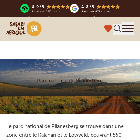
4.9/5
4.8/5
Basé sur
933+ avis
Basé sur
578+ avis
Safari en Afrique
Menu
Parc national de Pilanesberg
Home
Afrique du Sud
Que faire en Afrique du Sud
Parc national de Pilanesberg
Le parc national de Pilanesberg se trouve dans une
zone entre le Kalahari et le Lowveld, couvrant 550