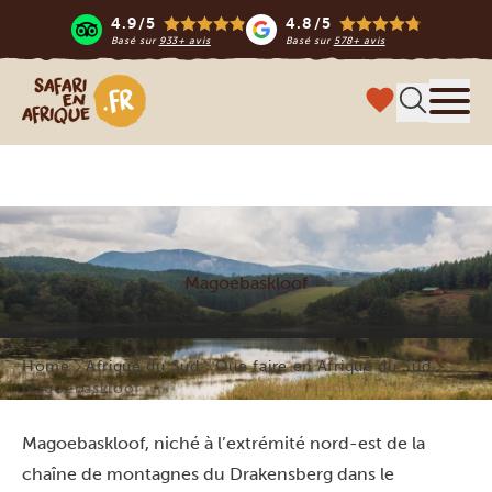
4.9/5
4.8/5
Basé sur
933+ avis
Basé sur
578+ avis
Safari en Afrique
Menu
Magoebaskloof
Home
Afrique du Sud
Que faire en Afrique du Sud
Magoebaskloof
Magoebaskloof, niché à l’extrémité nord-est de la
chaîne de montagnes du Drakensberg dans le