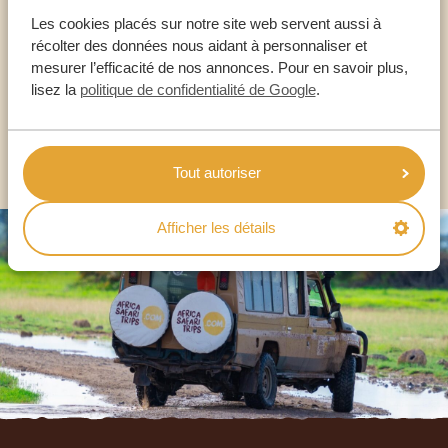
NOS SPÉCIALISTES SONT LÀ POUR VOUS
Les cookies placés sur notre site web servent aussi à
récolter des données nous aidant à personnaliser et
mesurer l’efficacité de nos annonces. Pour en savoir plus,
FR:
lisez la
politique de confidentialité de Google
.
+33 2 57 88 00 88
AUTRES PAYS
Tout autoriser
Afficher les détails
Footer