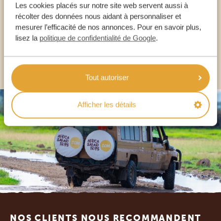
Les cookies placés sur notre site web servent aussi à
récolter des données nous aidant à personnaliser et
mesurer l’efficacité de nos annonces. Pour en savoir plus,
FR:
+33 2 57 88 00 88
lisez la
politique de confidentialité de Google
.
AUTRES PAYS
Tout autoriser
Afficher les détails
Footer
NOS CLIENTS NOUS RECOMMANDENT