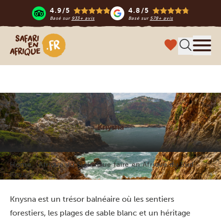
4.9/5
4.8/5
Basé sur
933+ avis
Basé sur
578+ avis
Safari en Afrique
Menu
Knysna
Home
Afrique du Sud
Que faire en Afrique du Sud
Knysna
Knysna est un trésor balnéaire où les sentiers
forestiers, les plages de sable blanc et un héritage