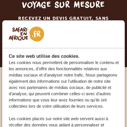
voyage sur mesure
RECEVEZ UN DEVIS GRATUIT, SANS
ENGAGEMENT
PLANIFIEZ VOTRE AVENTURE
Ce site web utilise des cookies.
Les cookies nous permettent de personnaliser le contenu et
les annonces, d'offrir des fonctionnalités relatives aux
médias sociaux et d'analyser notre trafic. Nous partageons
également des informations sur l'utilisation de notre site
Appelez un expert
avec nos partenaires de médias sociaux, de publicité et
d'analyse, qui peuvent combiner celles-ci avec d'autres
NOS SPÉCIALISTES SONT LÀ POUR VOUS
informations que vous leur avez fournies ou qu'ils ont
collectées lors de votre utilisation de leurs services.
Les cookies placés sur notre site web servent aussi à
FR:
+33 2 57 88 00 88
récolter des données nous aidant à personnaliser et