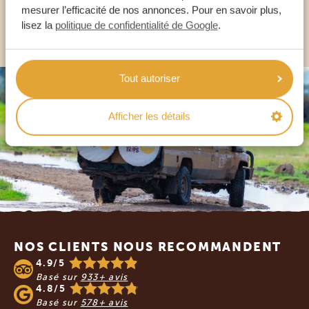
mesurer l’efficacité de nos annonces. Pour en savoir plus,
AUTRES PAYS
lisez la
politique de confidentialité de Google
.
Tout autoriser
Afficher les détails
Footer
NOS CLIENTS NOUS RECOMMANDENT
4.9/5
Basé sur
933+ avis
4.8/5
Basé sur
578+ avis