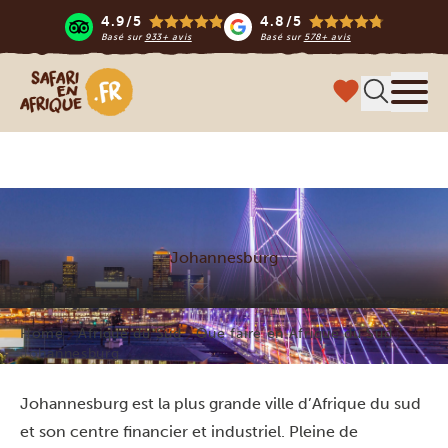
4.9/5
4.8/5
Basé sur
933+ avis
Basé sur
578+ avis
Safari en Afrique
Menu
Johannesburg
Home
Afrique du Sud
Que faire en Afrique du Sud
Johannesburg
Johannesburg est la plus grande ville d’Afrique du sud
et son centre financier et industriel. Pleine de