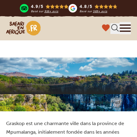
4.9/5
4.8/5
Basé sur
916+ avis
Basé sur
569+ avis
Safari en Afrique
Menu
Graskop
Home
Afrique du Sud
Que faire en Afrique du Sud
Graskop
Graskop est une charmante ville dans la province de
Mpumalanga, initialement fondée dans les années