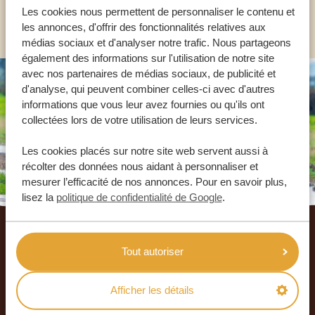
Les cookies nous permettent de personnaliser le contenu et
AUTRES PAYS
les annonces, d'offrir des fonctionnalités relatives aux
médias sociaux et d'analyser notre trafic. Nous partageons
également des informations sur l'utilisation de notre site
avec nos partenaires de médias sociaux, de publicité et
d'analyse, qui peuvent combiner celles-ci avec d'autres
informations que vous leur avez fournies ou qu'ils ont
collectées lors de votre utilisation de leurs services.
Les cookies placés sur notre site web servent aussi à
récolter des données nous aidant à personnaliser et
mesurer l’efficacité de nos annonces. Pour en savoir plus,
lisez la
politique de confidentialité de Google
.
Footer
NOS CLIENTS NOUS RECOMMANDENT
Tout autoriser
4.9/5
Basé sur
933+ avis
4.8/5
Afficher les détails
Basé sur
578+ avis