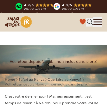
4.9/5
4.8/5
Basé sur
933+ avis
Basé sur
578+ avis
Safari en Afrique
Menu
Vol retour depuis Nairobi (non inclus dans le prix)
Home
Safari au Kenya
Que faire au Kenya?
Vol retour depuis Nairobi (non inclus dans le prix)
C’est votre dernier jour ! Malheureusement, il est
temps de revenir à Nairobi pour prendre votre vol de