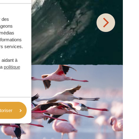
r des
tageons
e médias
nformations
rs services.
 aidant à
la
politique
toriser