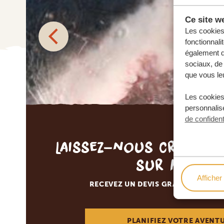
Ce site we
Les cookies 
fonctionnali
également de
sociaux, de 
que vous leu
Les cookies
personnalise
de confident
Laissez-nous créer v
sur mesur
Afficher 
RECEVEZ UN DEVIS GRATUIT, SANS
PLANIFIEZ VOTRE AVENT