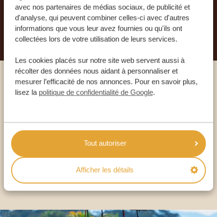
avec nos partenaires de médias sociaux, de publicité et
d'analyse, qui peuvent combiner celles-ci avec d'autres
PLANIFIEZ VOTRE AVENTURE
informations que vous leur avez fournies ou qu'ils ont
collectées lors de votre utilisation de leurs services.
Les cookies placés sur notre site web servent aussi à
récolter des données nous aidant à personnaliser et
mesurer l’efficacité de nos annonces. Pour en savoir plus,
Appelez un expert
lisez la
politique de confidentialité de Google
.
NOS SPÉCIALISTES SONT LÀ POUR VOUS
Tout autoriser
FR:
+33 2 57 88 00 88
Afficher les détails
AUTRES PAYS