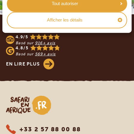
Tout autoriser
Footer
Afficher les détails
NOS CLIENTS NOUS RECOMMANDENT
4.9/5
Basé sur
916+ avis
4.8/5
Basé sur
569+ avis
EN LIRE PLUS
Safari en Afrique
+33 2 57 88 00 88