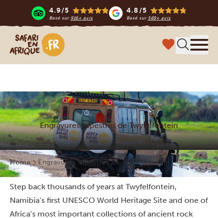
4.9/5
4.8/5
Basé sur
916+ avis
Basé sur
569+ avis
Safari en Afrique
Menu
Engravures rupestres de Twyfelfontein
Home
Engravures rupestres de Twyfelfontein
Step back thousands of years at Twyfelfontein,
Namibia’s first UNESCO World Heritage Site and one of
Africa’s most important collections of ancient rock