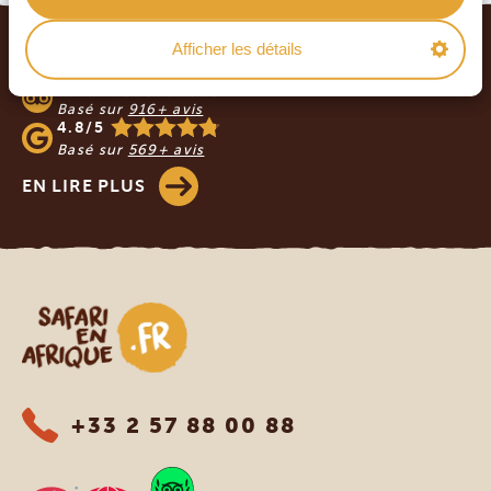
Footer
Afficher les détails
NOS CLIENTS NOUS RECOMMANDENT
4.9/5
Basé sur
916+ avis
4.8/5
Basé sur
569+ avis
EN LIRE PLUS
Safari en Afrique
+33 2 57 88 00 88