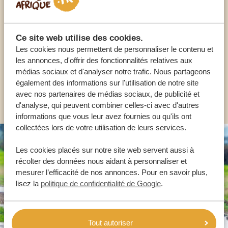
Appelez un expert
NOS SPÉCIALISTES SONT LÀ POUR VOUS
Ce site web utilise des cookies.
Les cookies nous permettent de personnaliser le contenu et
les annonces, d'offrir des fonctionnalités relatives aux
FR:
+33 2 57 88 00 88
médias sociaux et d'analyser notre trafic. Nous partageons
également des informations sur l'utilisation de notre site
AUTRES PAYS
avec nos partenaires de médias sociaux, de publicité et
d'analyse, qui peuvent combiner celles-ci avec d'autres
informations que vous leur avez fournies ou qu'ils ont
collectées lors de votre utilisation de leurs services.
Les cookies placés sur notre site web servent aussi à
récolter des données nous aidant à personnaliser et
mesurer l’efficacité de nos annonces. Pour en savoir plus,
lisez la
politique de confidentialité de Google
.
Tout autoriser