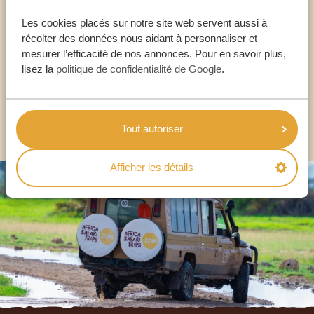
Les cookies placés sur notre site web servent aussi à
NOS SPÉCIALISTES SONT LÀ POUR VOUS
récolter des données nous aidant à personnaliser et
mesurer l’efficacité de nos annonces. Pour en savoir plus,
lisez la
politique de confidentialité de Google
.
FR:
+33 2 57 88 00 88
AUTRES PAYS
Tout autoriser
Afficher les détails
Footer