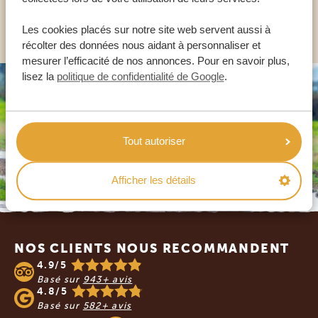
AUTRES PAYS
Les cookies placés sur notre site web servent aussi à
récolter des données nous aidant à personnaliser et
mesurer l’efficacité de nos annonces. Pour en savoir plus,
lisez la
politique de confidentialité de Google
.
Tout autoriser
Afficher les détails
Footer
NOS CLIENTS NOUS RECOMMANDENT
4.9/5
Basé sur
943+ avis
4.8/5
Basé sur
582+ avis