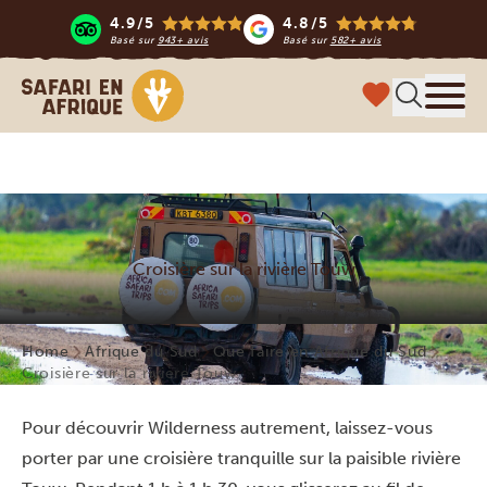
4.9/5
4.8/5
Basé sur
943+ avis
Basé sur
582+ avis
Safari en Afrique
Menu
Croisière sur la rivière Touw
Home
Afrique du Sud
Que faire en Afrique du Sud
Croisière sur la rivière Touw
Pour découvrir Wilderness autrement, laissez-vous
porter par une croisière tranquille sur la paisible rivière