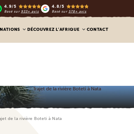
4.9/5
4.8/5
Basé sur
933+ avis
Basé sur
578+ avis
INATIONS
DÉCOUVREZ L’AFRIQUE
CONTACT
Trajet de la rivière Boteti à Nata
ajet de la rivière Boteti à Nata