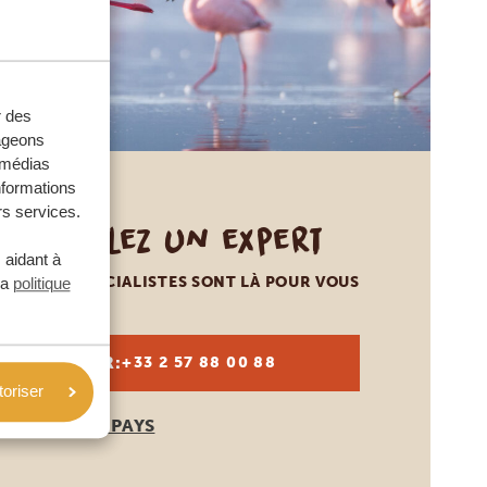
r des
tageons
e médias
nformations
rs services.
Appelez un expert
 aidant à
NOS SPÉCIALISTES SONT LÀ POUR VOUS
la
politique
FR:
+33 2 57 88 00 88
toriser
AUTRES PAYS