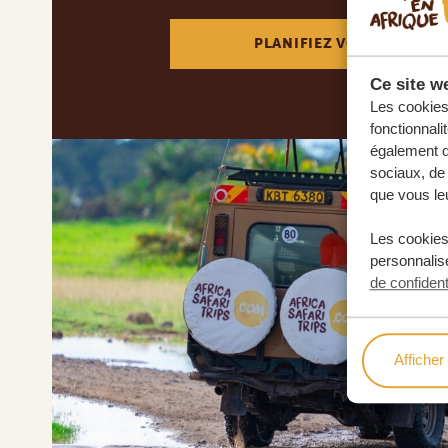
PLANIFIEZ VOTRE AVENT
Ce site we
Les cookies 
fonctionnali
également de
sociaux, de 
que vous leu
Les cookies
personnalise
de confident
Afficher 