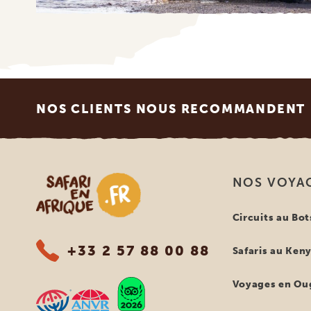
Footer
NOS CLIENTS NOUS RECOMMANDENT
Safari en Afrique
NOS VOYA
Circuits au Bo
+33 2 57 88 00 88
Safaris au Ken
Voyages en Ou