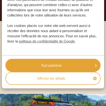
PLANIFIEZ VOTRE AVENTURE
d'analyse, qui peuvent combiner celles-ci avec d'autres
informations que vous leur avez fournies ou qu'ils ont
collectées lors de votre utilisation de leurs services.
Les cookies placés sur notre site web servent aussi à
récolter des données nous aidant à personnaliser et
Appelez un expert
mesurer l’efficacité de nos annonces. Pour en savoir plus,
lisez la
politique de confidentialité de Google
.
NOS SPÉCIALISTES SONT LÀ POUR VOUS
Tout autoriser
FR:
+33 2 57 88 00 88
Afficher les détails
AUTRES PAYS