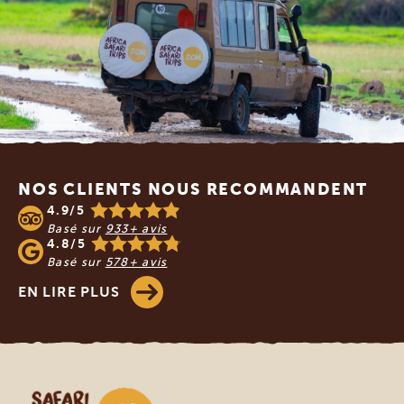
Footer
NOS CLIENTS NOUS RECOMMANDENT
4.9/5
Basé sur
933+ avis
4.8/5
Basé sur
578+ avis
EN LIRE PLUS
Safari en Afrique