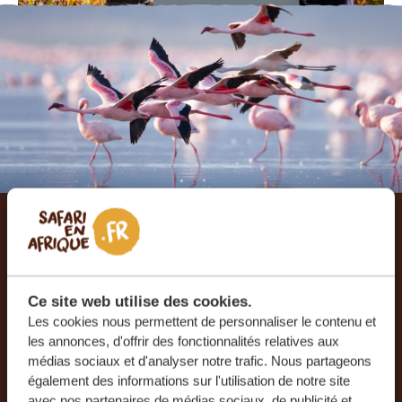
Laissez-nous créer votre
voyage sur mesure
Ce site web utilise des cookies.
Les cookies nous permettent de personnaliser le contenu et
RECEVEZ UN DEVIS GRATUIT, SANS
les annonces, d'offrir des fonctionnalités relatives aux
ENGAGEMENT
médias sociaux et d'analyser notre trafic. Nous partageons
également des informations sur l'utilisation de notre site
avec nos partenaires de médias sociaux, de publicité et