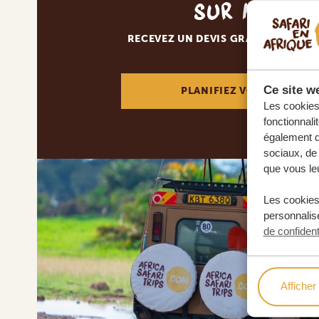
sur mesur
RECEVEZ UN DEVIS GRATUIT, SANS
Ce site we
PLANIFIEZ VOTRE AVENT
Les cookies 
fonctionnali
également de
sociaux, de 
que vous leu
Les cookies
personnalise
de confident
Afficher 