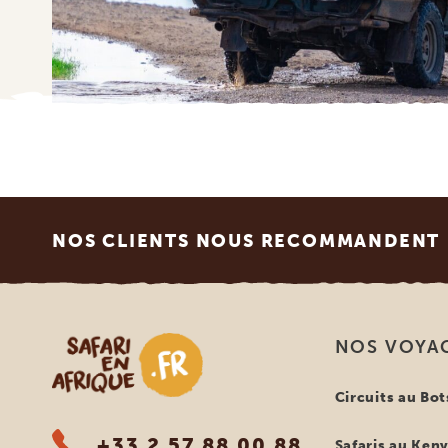
Footer
NOS CLIENTS NOUS RECOMMANDENT
Safari en Afrique
NOS VOYA
Circuits au Bo
+33 2 57 88 00 88
Safaris au Ken