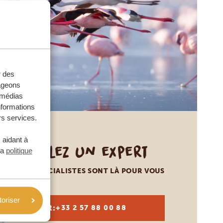
r des
tageons
e médias
nformations
rs services.
 aidant à
Appelez un expert
la
politique
NOS SPÉCIALISTES SONT LÀ POUR VOUS
toriser
FR:
+33 2 57 88 00 88