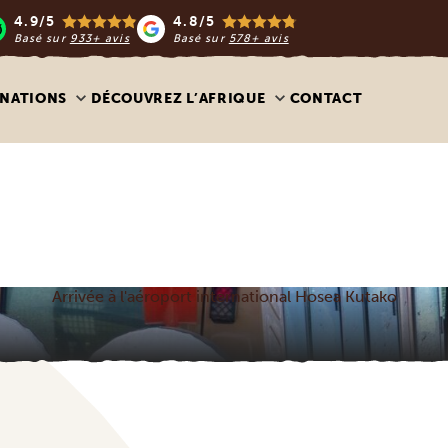
4.9/5
4.8/5
Basé sur
933+ avis
Basé sur
578+ avis
INATIONS
DÉCOUVREZ L’AFRIQUE
CONTACT
Arrivée à l'aéroport international Hosea Kutako