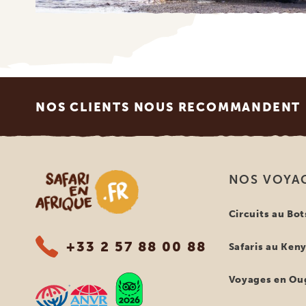
Footer
NOS CLIENTS NOUS RECOMMANDENT
Safari en Afrique
NOS VOYA
Circuits au Bo
+33 2 57 88 00 88
Safaris au Ken
Voyages en Ou