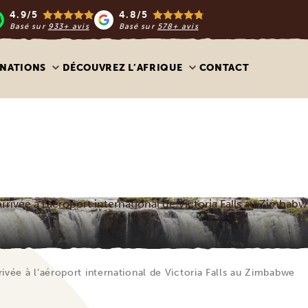
4.9/5
4.8/5
Basé sur
933+ avis
Basé sur
578+ avis
INATIONS
DÉCOUVREZ L’AFRIQUE
CONTACT
rrivée à l'aéroport international de Victoria Falls au Zimbab
rivée à l’aéroport international de Victoria Falls au Zimbabwe