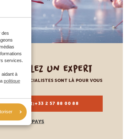
r des
tageons
e médias
nformations
rs services.
Appelez un expert
 aidant à
NOS SPÉCIALISTES SONT LÀ POUR VOUS
la
politique
FR:
+33 2 57 88 00 88
toriser
AUTRES PAYS