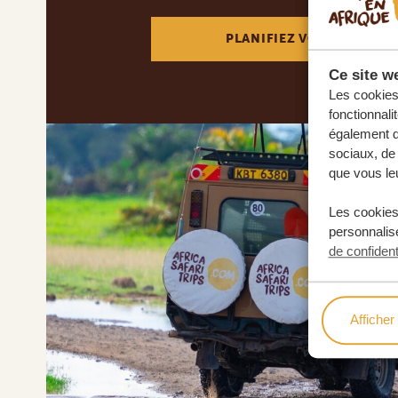
PLANIFIEZ VOTRE AVENT
Ce site we
Les cookies 
fonctionnali
également de
sociaux, de 
que vous leu
Les cookies
personnalise
de confident
Afficher 