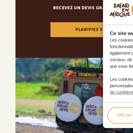
RECEVEZ UN DEVIS GRATUIT, SANS
PLANIFIEZ VOTRE AVENT
Ce site we
Les cookies 
fonctionnali
également de
sociaux, de 
que vous leu
Les cookies
personnalise
de confident
Afficher 