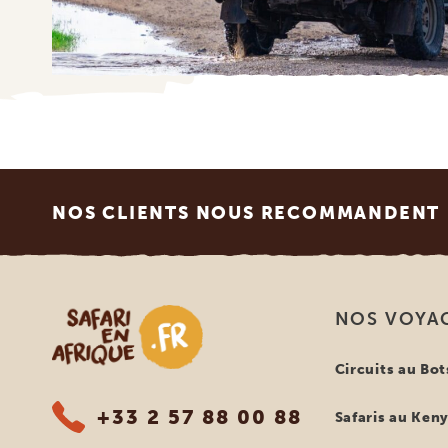
Footer
NOS CLIENTS NOUS RECOMMANDENT
Safari en Afrique
NOS VOYA
Circuits au Bo
+33 2 57 88 00 88
Safaris au Ken