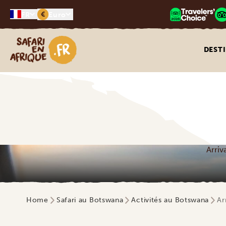
€
FR
Euro
Safari en Afrique
DEST
Arriv
Home
Safari au Botswana
Activités au Botswana
Ar