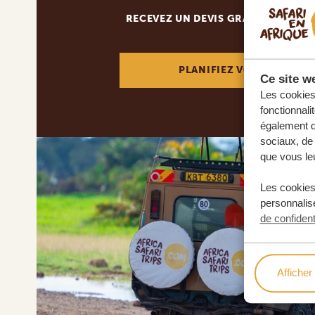
RECEVEZ UN DEVIS GRATUIT, SANS
PLANIFIEZ VOTRE AVENT
Ce site we
Les cookies 
fonctionnali
également de
sociaux, de 
que vous leu
Les cookies
personnalise
de confident
Afficher 