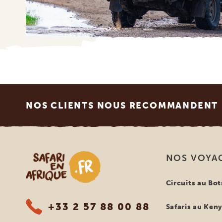
Footer
NOS CLIENTS NOUS RECOMMANDENT
Safari en Afrique
NOS VOYA
Circuits au Bo
+33 2 57 88 00 88
Safaris au Ken