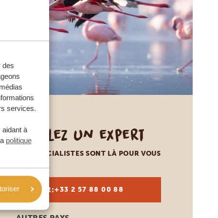
r des
tageons
e médias
nformations
rs services.
Appelez un expert
 aidant à
la
politique
NOS SPÉCIALISTES SONT LÀ POUR VOUS
toriser
FR:
+33 2 57 88 00 88
AUTRES PAYS