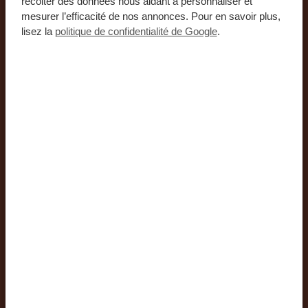
récolter des données nous aidant à personnaliser et
mesurer l’efficacité de nos annonces. Pour en savoir plus,
lisez la
politique de confidentialité de Google
.
Déjeuner
Servi sous forme de buffet ou à la carte, accompagné
d’une sélection de boissons alcoolisées et non
alcoolisées.