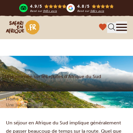
4.9/5
4.8/5
Basé sur
943+ avis
Basé sur
582+ avis
Safari en Afrique
Menu
Une journée sur les routes d’Afrique du Sud
Home
À quoi s’attendre
Une journée sur les routes d’Afrique du Sud
Un séjour en Afrique du Sud implique généralement
de passer beaucoup de temps sur la route. Quel que