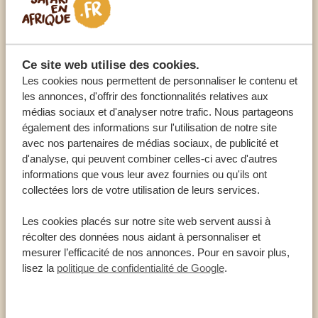
généralement desservis par un réseau principal de
routes goudronnées, auxquelles accèdent des
chemins de gravier. Sachez qu'il y a des limitations de
vitesse (50 km/h sur les routes goudronnées et 40
Ce site web utilise des cookies.
km/h sur les routes de gravier) et des radars qui veillent
Les cookies nous permettent de personnaliser le contenu et
les annonces, d'offrir des fonctionnalités relatives aux
à leur respect. Tant mieux, car cela vous donnera
médias sociaux et d'analyser notre trafic. Nous partageons
d'autant plus de chances d'apercevoir des animaux !
également des informations sur l'utilisation de notre site
avec nos partenaires de médias sociaux, de publicité et
d'analyse, qui peuvent combiner celles-ci avec d'autres
informations que vous leur avez fournies ou qu'ils ont
collectées lors de votre utilisation de leurs services.
Les cookies placés sur notre site web servent aussi à
récolter des données nous aidant à personnaliser et
mesurer l’efficacité de nos annonces. Pour en savoir plus,
lisez la
politique de confidentialité de Google
.