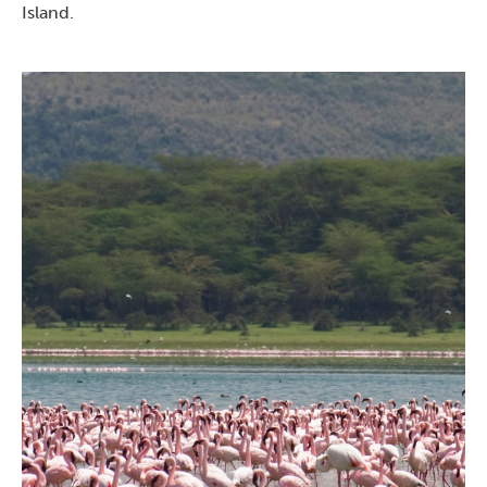
Island.
Crescent Island
Faites une
excursion en bateau sur le lac Naivasha
,
suivie d’un safari à pied sur Crescent Island, une