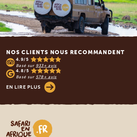
Footer
NOS CLIENTS NOUS RECOMMANDENT
4.9/5
Basé sur
933+ avis
4.8/5
Basé sur
578+ avis
EN LIRE PLUS
Safari en Afrique