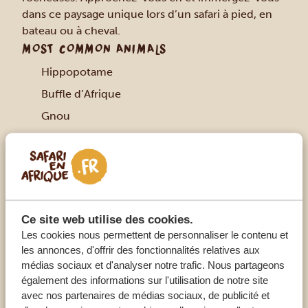
dans ce paysage unique lors d’un safari à pied, en
bateau ou à cheval.
MOST COMMON ANIMALS
Hippopotame
Buffle d’Afrique
Gnou
Cobe à eau
Chacals
Zèbres
Gazelles
Ce site web utilise des cookies.
Singe colobe
Les cookies nous permettent de personnaliser le contenu et
Babouins
les annonces, d'offrir des fonctionnalités relatives aux
médias sociaux et d'analyser notre trafic. Nous partageons
Plus de 400 différentes espèces d’oiseaux dont
également des informations sur l'utilisation de notre site
des aigles marins, pélicans, flamants,
avec nos partenaires de médias sociaux, de publicité et
cormorans, hérons