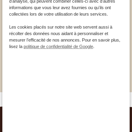
d'analyse, qui peuvent combiner celles-ci avec d'autres
À PROPOS DU LAC NAIVASHA
informations que vous leur avez fournies ou qu'ils ont
collectées lors de votre utilisation de leurs services.
Lac d’eau douce de 139 kilomètres carrés
Une altitude de 1,884 mètres
Les cookies placés sur notre site web servent aussi à
récolter des données nous aidant à personnaliser et
Niché dans les hauteurs de la vallée du Rift
mesurer l’efficacité de nos annonces. Pour en savoir plus,
kényane
lisez la
politique de confidentialité de Google
.
Paysages variés avec marécages, forêts et
formations rocheuses
Proche de Crescent Island et du parc national
de Hell’s Gate
VOYAGES ASSOCIÉS