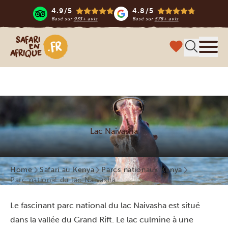
4.9/5
4.8/5
Basé sur
933+ avis
Basé sur
578+ avis
Safari en Afrique
Menu
Lac Naivasha
Home
Safari au Kenya
Parcs nationaux Kenya
Parc national du lac Naivasha
Le fascinant parc national du lac Naivasha est situé
dans la vallée du Grand Rift. Le lac culmine à une