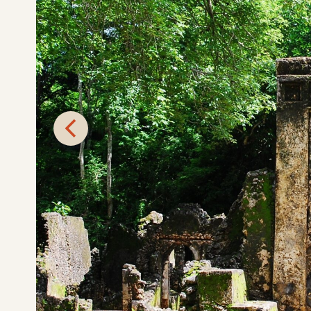
Mombasa city
Mombasa est, comme la plupart des villes africaines, a
ville a aussi son propre caractère ! Son histoire est ri
absolument fascinantes. À ce propos, une nouvelle di
la vieille ville et du quartier central des affaires soi