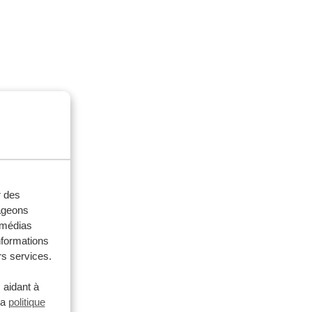
r des
tageons
e médias
nformations
rs services.
 aidant à
la
politique