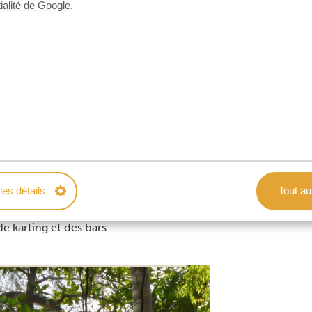
ialité de Google
.
s de Nyali et Bamburi dans le nord. Les
nt de nombreux touristes et en valent la
 supermarchés, un cinéma multiplex, des
 des banques, des écoles et des centres
uve la plage publique Jomo Kenyatta,
aller, dont les sentiers naturels sont
lo. Ensuite, dans le conservatoire de la
ntempler des hippopotames, des
’autres animaux sauvages. Il y a
les détails
Tout au
une belle et longue plage, de
e karting et des bars.