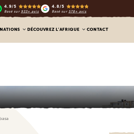
4.9/5
4.8/5
Basé sur
933+ avis
Basé sur
578+ avis
INATIONS
DÉCOUVREZ L’AFRIQUE
CONTACT
basa