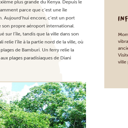
deuxième plus grande du
Kenya
. Depuis le
tamment parce que c’est une île
IN
en. Aujourd’hui encore, c’est un port
e son propre aéroport international.
sur l’île, tandis que la ville dans son
Momb
vibr
elie l’île à la partie nord de la ville, où
anci
 plages de Bamburi. Un ferry relie la
Visit
nt aux plages paradisiaques de Diani
vill