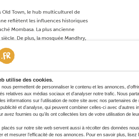
 Old Town, le hub multiculturel de
ne reflètent les influences historiques
touché Mombasa. La plus ancienne
 siècle. De plus, la mosquée Mandhry,
un minaret dont l’arc ogival est
’architecture swahilie, qui combine les
éométriques et réconfortants du design
b utilise des cookies.
artie ouest de la vieille ville) est une
nous permettent de personnaliser le contenu et les annonces, d'offri
ndez-vous à beaucoup de bousculades, de
tés relatives aux médias sociaux et d'analyser notre trafic. Nous par
s exotiques. De nombreux étals
s informations sur l'utilisation de notre site avec nos partenaires d
urcuma et de curry. Au coin de la rue,
publicité et d'analyse, qui peuvent combiner celles-ci avec d'autres i
r avez fournies ou qu'ils ont collectées lors de votre utilisation de leu
élicieuse street food.
buri
 placés sur notre site web servent aussi à récolter des données nous
r et mesurer l’efficacité de nos annonces. Pour en savoir plus, lisez 
ans le nord après avoir exploré l’île