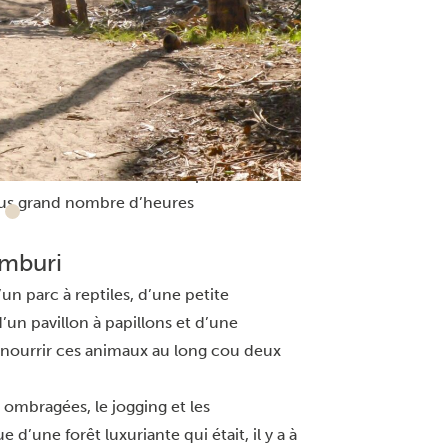
ai.
 une température maximale moyennant les
ne température maximale moyennant les 24
s-ci si l’on veut éviter la pluie.
 plus grand nombre d’heures
amburi
n parc à reptiles, d’une petite
d’un pavillon à papillons et d’une
 nourrir ces animaux au long cou deux
ombragées, le jogging et les
’une forêt luxuriante qui était, il y a à