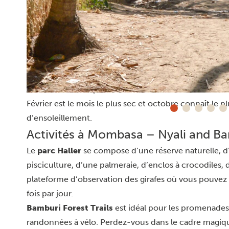
En moyenne, les températures sont toujours élevées.
Il y a de fortes chances de précipitations en avril et m
Les mois les plus chauds sont février et mars, avec
28 °C.
Les mois les plus froids sont juillet et août, avec u
°C.
Mai est le mois le plus humide. Il faut renoncer à ce moi
Février est le mois le plus sec et octobre connaît le
d’ensoleillement.
Activités à Mombasa – Nyali and B
Le
parc Haller
se compose d’une réserve naturelle, d’u
pisciculture, d’une palmeraie, d’enclos à crocodiles, 
plateforme d’observation des girafes où vous pouvez
fois par jour.
Bamburi Forest Trails
est idéal pour les promenades 
randonnées à vélo. Perdez-vous dans le cadre magique d