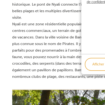
de confident
historique. Le pont de Nyali connecte l’île aux région
belles plages et les multiples divertissements y attire
visite.
Nyali est une zone résidentielle populaire, avec des
centres commerciaux, un terrain de golf de 18 trous,
de vacances. Dans la ville voisine de Bamburi, on tro
plus connue sous le nom de Pirates. Il y aussi le parc H
parfaits pour des promenades à l’ombre, à pied ou à vé
faune, vous pouvez nourrir à la main des girafes, co
crocodiles, des serpents (dans des terrariums) parmi d
Afficher 
également un pavillon de papillons. Bamburi possède 
nombreux clubs de plage, des restaurants, une piste d