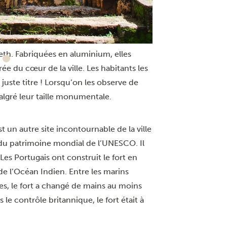
iques seront bientôt encore plus beaux !
 de Mombasa est Moi Avenue, où se
isent. Ces défenses ont été construites
eth. Fabriquées en aluminium, elles
e du cœur de la ville. Les habitants les
juste titre ! Lorsqu’on les observe de
algré leur taille monumentale.
st un autre site incontournable de la ville
e du patrimoine mondial de l’UNESCO. Il
. Les Portugais ont construit le fort en
de l’Océan Indien. Entre les marins
ies, le fort a changé de mains au moins
le contrôle britannique, le fort était à
.