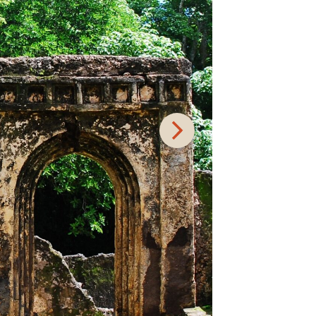
nimée et pleine d’énergie. Pourtant, la
che et vous promet des visites
rective exige que tous les bâtiments de
ent peints en blanc avec une bordure en