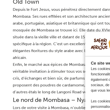
Old Town
Depuis le Fort Jesus, vous pénétrez directement dans
Mombasa. Ses rues effilées et son architecture ancien
arabe, portugaise, asiatique et britannique qui ont 
mosquée de Mombasa se trouve ici. Elle date du XVIe
située dans la vieille ville et datant de 1570, possède 
spécifique à la région. C’est un excellent modèle de l
élégantes fioritures du style arabe avec les motifs g
africain.
Ce site we
Enfin, le marché aux épices de Mombasa (situé dans la p
Les cookies 
véritable invitation à stimuler tous vos sens ! Atte
fonctionnali
cris, d’échanges et bien sûr, de parfums et de saveur
également de
proposent des poudres de cardamome, de poivre, de c
sociaux, de 
que vous leu
d’autres étals le long de Langoni Road vendent de la d
Le nord de Mombasa – Nyali et Bam
Les cookies
personnalise
Lors de votre visite à Mombasa, n’oubliez pas d’aller d