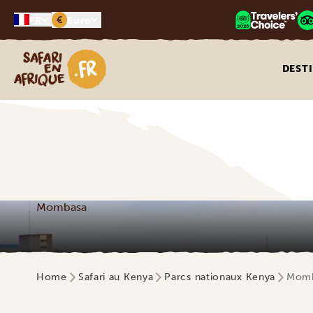
€
FR
Euro
Safari en Afrique
DEST
Mombasa
Home
Safari au Kenya
Parcs nationaux Kenya
Mom