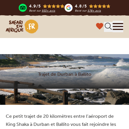
4.9/5
4.8/5
Basé sur
933+ avis
Basé sur
578+ avis
Safari en Afrique
Menu
Trajet de Durban à Ballito
Home
Afrique du Sud
Que faire en Afrique du Sud
Trajet de Durban à Ballito
Ce petit trajet de 20 kilomètres entre l’aéroport de
King Shaka à Durban et Ballito vous fait rejoindre les