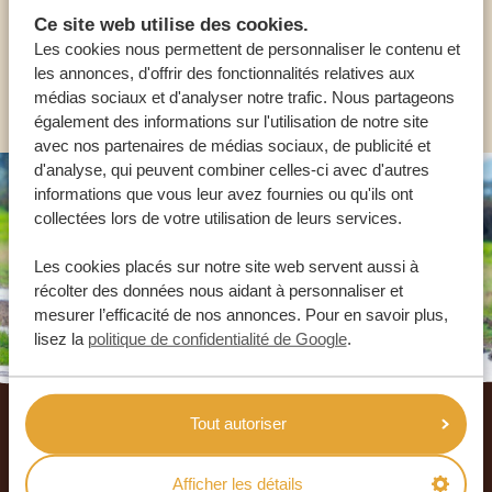
FR:
+33 2 57 88 00 88
Ce site web utilise des cookies.
Les cookies nous permettent de personnaliser le contenu et
les annonces, d'offrir des fonctionnalités relatives aux
AUTRES PAYS
médias sociaux et d'analyser notre trafic. Nous partageons
également des informations sur l'utilisation de notre site
avec nos partenaires de médias sociaux, de publicité et
d'analyse, qui peuvent combiner celles-ci avec d'autres
informations que vous leur avez fournies ou qu'ils ont
collectées lors de votre utilisation de leurs services.
Les cookies placés sur notre site web servent aussi à
récolter des données nous aidant à personnaliser et
mesurer l’efficacité de nos annonces. Pour en savoir plus,
lisez la
politique de confidentialité de Google
.
Footer
Tout autoriser
NOS CLIENTS NOUS RECOMMANDENT
4.9/5
Afficher les détails
Basé sur
933+ avis