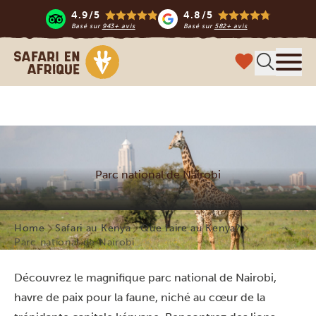
4.9/5
4.8/5
Basé sur
943+ avis
Basé sur
582+ avis
Safari en Afrique
Menu
Parc national de Nairobi
Home
Safari au Kenya
Que faire au Kenya?
Parc national de Nairobi
Découvrez le magnifique parc national de Nairobi,
havre de paix pour la faune, niché au cœur de la