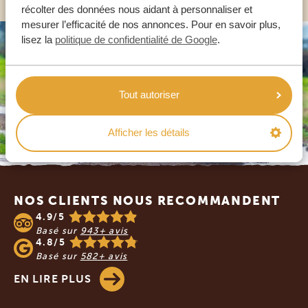
récolter des données nous aidant à personnaliser et
mesurer l’efficacité de nos annonces. Pour en savoir plus,
lisez la
politique de confidentialité de Google
.
Tout autoriser
Afficher les détails
Footer
NOS CLIENTS NOUS RECOMMANDENT
4.9/5
Basé sur
943+ avis
4.8/5
Basé sur
582+ avis
EN LIRE PLUS