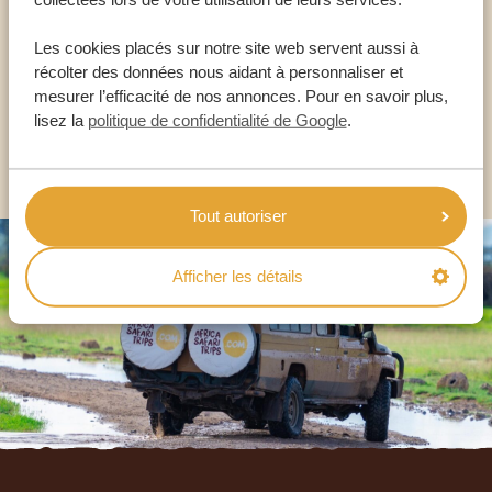
NOS SPÉCIALISTES SONT LÀ POUR VOUS
Les cookies placés sur notre site web servent aussi à
récolter des données nous aidant à personnaliser et
FR:
+33 2 57 88 00 88
mesurer l’efficacité de nos annonces. Pour en savoir plus,
lisez la
politique de confidentialité de Google
.
AUTRES PAYS
Tout autoriser
Afficher les détails
Footer