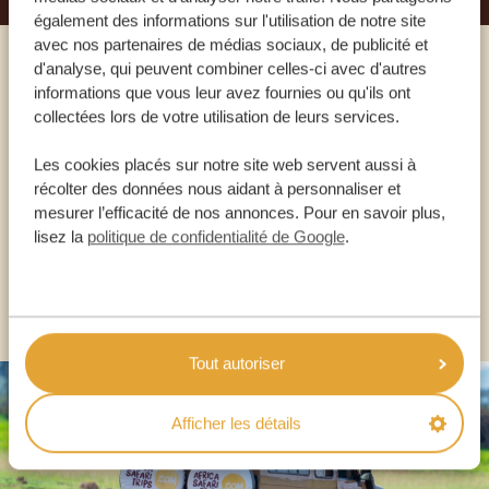
également des informations sur l'utilisation de notre site
avec nos partenaires de médias sociaux, de publicité et
d'analyse, qui peuvent combiner celles-ci avec d'autres
Appelez un expert
informations que vous leur avez fournies ou qu'ils ont
collectées lors de votre utilisation de leurs services.
NOS SPÉCIALISTES SONT LÀ POUR VOUS
Les cookies placés sur notre site web servent aussi à
récolter des données nous aidant à personnaliser et
mesurer l’efficacité de nos annonces. Pour en savoir plus,
FR:
+33 2 57 88 00 88
lisez la
politique de confidentialité de Google
.
AUTRES PAYS
Tout autoriser
Afficher les détails