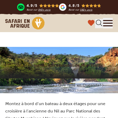
4.9/5
4.8/5
Basé sur
943+ avis
Basé sur
582+ avis
Safari en Afrique
Menu
Safari en bateau aux cascades de Murchison
Home
Safari en Ouganda
Que faire en Ouganda?
Safari en bateau aux cascades de Murchison
Montez à bord d’un bateau à deux étages pour une
croisière à l’ancienne du Nil au Parc National des