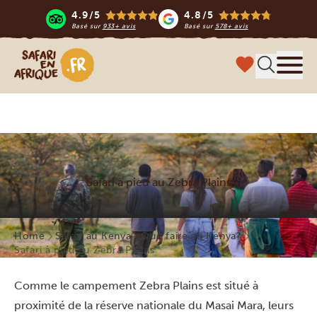
4.9/5
4.8/5
Basé sur
933+ avis
Basé sur
578+ avis
Safari en Afrique
Menu
Safari à pied au Zebra Plains
Home
Safari au Kenya
Que faire au Kenya?
Safari à pied au Zebra Plains
Comme le campement Zebra Plains est situé à
proximité de la réserve nationale du Masai Mara, leurs