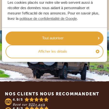
FR:
+33 2 57 88 00 88
Les cookies placés sur notre site web servent aussi à
récolter des données nous aidant à personnaliser et
mesurer l’efficacité de nos annonces. Pour en savoir plus,
AUTRES PAYS
lisez la
politique de confidentialité de Google
.
Tout autoriser
Afficher les détails
Footer
NOS CLIENTS NOUS RECOMMANDENT
4.9/5
Basé sur
933+ avis
4.8/5